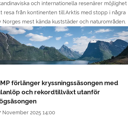
kandinaviska och internationella resenärer möjlighet
tt resa från kontinenten till Arktis med stopp i några
v Norges mest kända kuststäder och naturområden.
MP förlänger kryssningssäsongen med
ulanlöp och rekordtillväxt utanför
ögsäsongen
7 November 2025 14:00