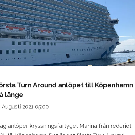
örsta Turn Around anlöpet till Köpenhamn
å länge
2 Augusti 2021 05:00
dag anlöper kryssningsfartyget Marina från rederiet