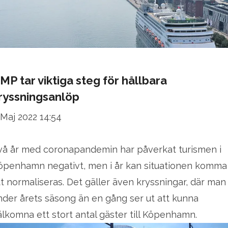
MP tar viktiga steg för hållbara
ryssningsanlöp
 Maj 2022 14:54
vå år med coronapandemin har påverkat turismen i
öpenhamn negativt, men i år kan situationen komma
tt normaliseras. Det gäller även kryssningar, där man
nder årets säsong än en gång ser ut att kunna
älkomna ett stort antal gäster till Köpenhamn.