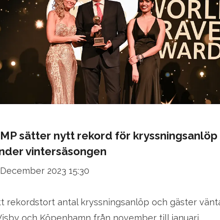
MP sätter nytt rekord för kryssningsanlöp
nder vintersäsongen
 December 2023 15:30
tt rekordstort antal kryssningsanlöp och gäster vänt
 Visby och Köpenhamn från november till januari.