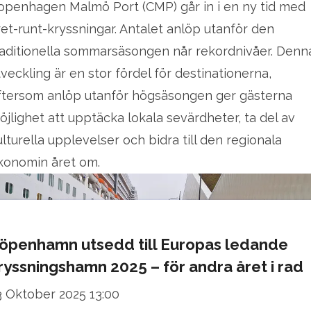
openhagen Malmö Port (CMP) går in i en ny tid med
ret-runt-kryssningar. Antalet anlöp utanför den
raditionella sommarsäsongen når rekordnivåer. Denn
tveckling är en stor fördel för destinationerna,
ftersom anlöp utanför högsäsongen ger gästerna
öjlighet att upptäcka lokala sevärdheter, ta del av
ulturella upplevelser och bidra till den regionala
konomin året om.
öpenhamn utsedd till Europas ledande
ryssningshamn 2025 – för andra året i rad
3 Oktober 2025 13:00