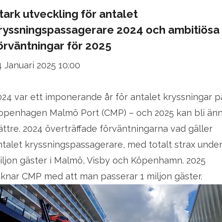
tark utveckling för antalet
ryssningspassagerare 2024 och ambitiösa
örväntningar för 2025
4 Januari 2025 10:00
024 var ett imponerande år för antalet kryssningar p
openhagen Malmö Port (CMP) – och 2025 kan bli än
ättre. 2024 överträffade förväntningarna vad gäller
ntalet kryssningspassagerare, med totalt strax under
iljon gäster i Malmö, Visby och Köpenhamn. 2025
äknar CMP med att man passerar 1 miljon gäster.