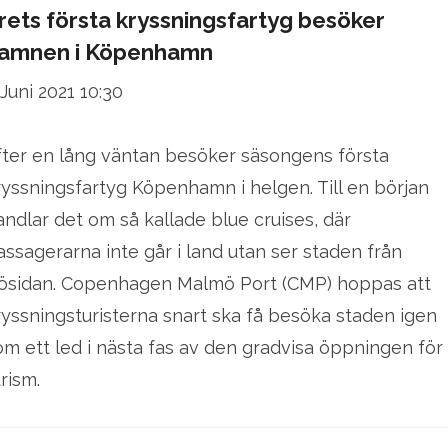
rets första kryssningsfartyg besöker
amnen i Köpenhamn
 Juni 2021 10:30
fter en lång väntan besöker säsongens första
ryssningsfartyg Köpenhamn i helgen. Till en början
andlar det om så kallade blue cruises, där
assagerarna inte går i land utan ser staden från
jösidan. Copenhagen Malmö Port (CMP) hoppas att
ryssningsturisterna snart ska få besöka staden igen
om ett led i nästa fas av den gradvisa öppningen för
rism.