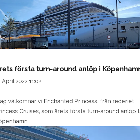
rets första turn-around anlöp i Köpenham
 April 2022 11:02
dag välkomnar vi Enchanted Princess, från rederiet
rincess Cruises, som årets första turn-around anlöp ti
öpenhamn.