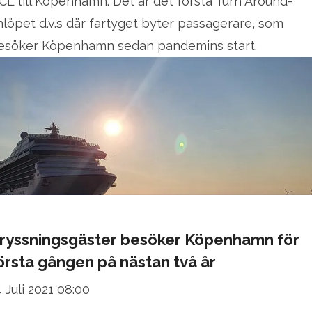
CL till Köpenhamn. Det är det första Turn Around-
nlöpet d.v.s där fartyget byter passagerare, som
esöker Köpenhamn sedan pandemins start.
ryssningsgäster besöker Köpenhamn för
örsta gången på nästan två år
4 Juli 2021 08:00