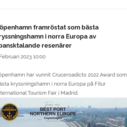
öpenhamn framröstat som bästa
ryssningshamn i norra Europa av
pansktalande resenärer
 Februari 2023 10:00
öpenhamn har vunnit Cruceroadicto 2022 Award som
ästa kryssningshamn i norra Europa på Fitur
nternational Tourism Fair i Madrid.