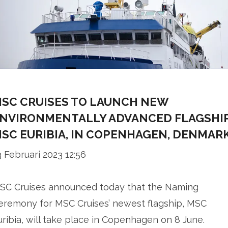
SC CRUISES TO LAUNCH NEW
NVIRONMENTALLY ADVANCED FLAGSHIP
SC EURIBIA, IN COPENHAGEN, DENMAR
3 Februari 2023 12:56
SC Cruises announced today that the Naming
eremony for MSC Cruises’ newest flagship, MSC
uribia, will take place in Copenhagen on 8 June.