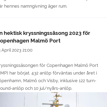
är hennes namngivning äger rum.
n hektisk kryssningssäsong 2023 för
openhagen Malmö Port
 April 2023 21:00
ryssningss äsongen för Copenhagen Malmö Port
CMP) har börjat. 432 anlöp förväntas under året i
öpenhamn, Malmö och Visby, inklusive 122 turn-
round-anlöp och 10 jul/nyårs-anlöp.