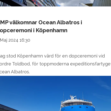
MP välkomnar Ocean Albatros i
opceremoni i Köpenhamn
 Maj 2024 16:30
dag stod Köpenhamn värd för en dopceremoni vid
ordre Toldbod, för toppmoderna expeditionsfartyge
cean Albatros.