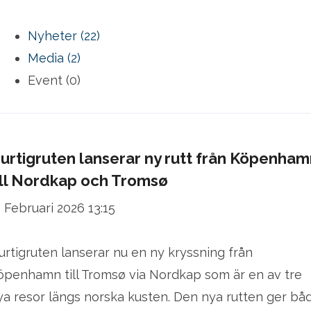
Nyheter (22)
Media (2)
Event (0)
urtigruten lanserar ny rutt från Köpenham
ill Nordkap och Tromsø
2 Februari 2026 13:15
urtigruten lanserar nu en ny kryssning från
öpenhamn till Tromsø via Nordkap som är en av tre
ya resor längs norska kusten. Den nya rutten ger bå