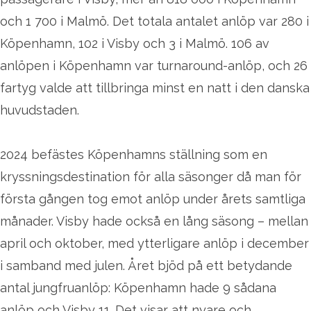
och 1 700 i Malmö. Det totala antalet anlöp var 280 i
Köpenhamn, 102 i Visby och 3 i Malmö. 106 av
anlöpen i Köpenhamn var turnaround-anlöp, och 26
fartyg valde att tillbringa minst en natt i den danska
huvudstaden.
2024 befästes Köpenhamns ställning som en
kryssningsdestination för alla säsonger då man för
första gången tog emot anlöp under årets samtliga
månader. Visby hade också en lång säsong – mellan
april och oktober, med ytterligare anlöp i december
i samband med julen. Året bjöd på ett betydande
antal jungfruanlöp: Köpenhamn hade 9 sådana
anlöp och Visby 11. Det visar att nyare och