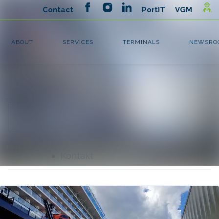
Senaste
Sök i nyhetsrumm
nyheterna
Följ
Följer
Nyhetsarkiv
Mediearkiv
Kontakt