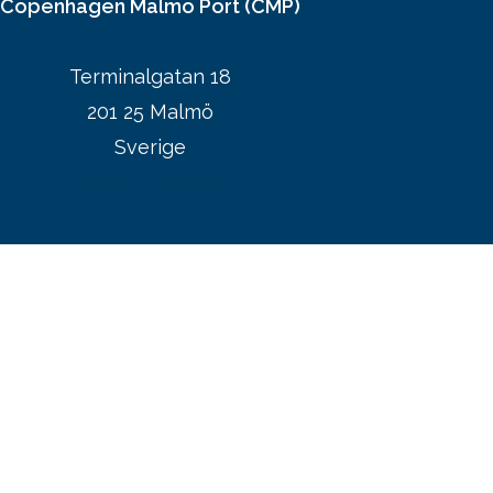
Copenhagen Malmö Port (CMP)
Terminalgatan 18
201 25 Malmö
Sverige
CMP:s hemsida