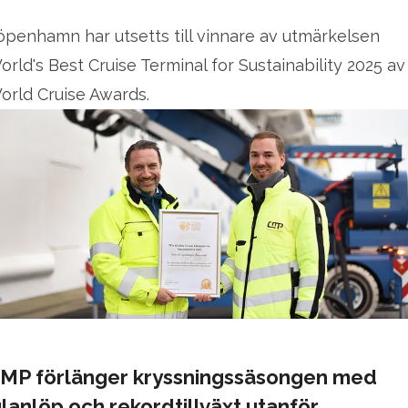
öpenhamn har utsetts till vinnare av utmärkelsen
orld's Best Cruise Terminal for Sustainability 2025 av
orld Cruise Awards.
MP förlänger kryssningssäsongen med
ulanlöp och rekordtillväxt utanför