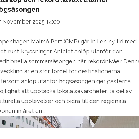
ögsäsongen
7 November 2025 14:00
openhagen Malmö Port (CMP) går in i en ny tid med
ret-runt-kryssningar. Antalet anlöp utanför den
raditionella sommarsäsongen når rekordnivåer. Denn
tveckling är en stor fördel för destinationerna,
ftersom anlöp utanför högsäsongen ger gästerna
öjlighet att upptäcka lokala sevärdheter, ta del av
ulturella upplevelser och bidra till den regionala
konomin året om.