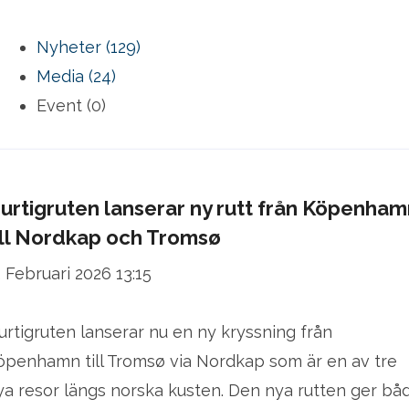
Nyheter (129)
Media (24)
Event (0)
urtigruten lanserar ny rutt från Köpenham
ill Nordkap och Tromsø
2 Februari 2026 13:15
urtigruten lanserar nu en ny kryssning från
öpenhamn till Tromsø via Nordkap som är en av tre
ya resor längs norska kusten. Den nya rutten ger bå