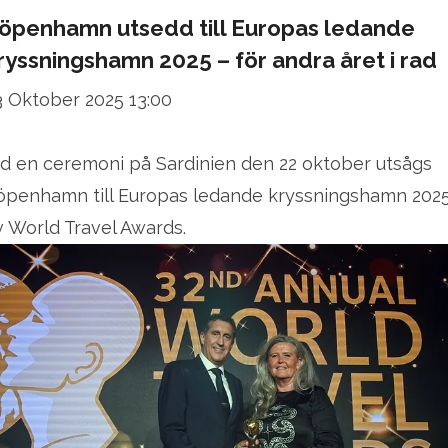
öpenhamn utsedd till Europas ledande
ryssningshamn 2025 – för andra året i rad
3 Oktober 2025 13:00
id en ceremoni på Sardinien den 22 oktober utsågs
öpenhamn till Europas ledande kryssningshamn 202
v World Travel Awards.