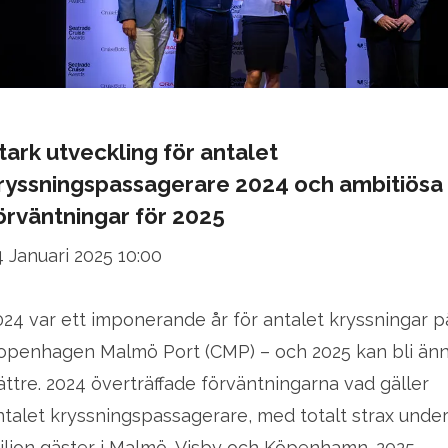
tark utveckling för antalet
ryssningspassagerare 2024 och ambitiösa
örväntningar för 2025
4 Januari 2025 10:00
024 var ett imponerande år för antalet kryssningar p
openhagen Malmö Port (CMP) – och 2025 kan bli än
ättre. 2024 överträffade förväntningarna vad gäller
ntalet kryssningspassagerare, med totalt strax under
iljon gäster i Malmö, Visby och Köpenhamn. 2025