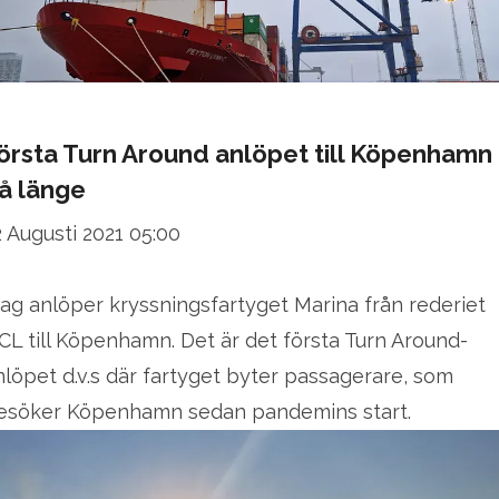
örsta Turn Around anlöpet till Köpenhamn
å länge
2 Augusti 2021 05:00
dag anlöper kryssningsfartyget Marina från rederiet
CL till Köpenhamn. Det är det första Turn Around-
nlöpet d.v.s där fartyget byter passagerare, som
esöker Köpenhamn sedan pandemins start.