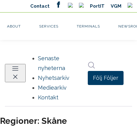
Senaste
Sök i nyhetsrumm
nyheterna
Följ
Följer
Nyhetsarkiv
Mediearkiv
Kontakt
Regioner: Skåne