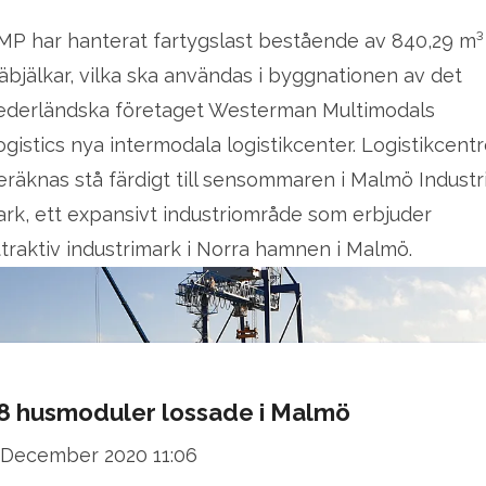
MP har hanterat fartygslast bestående av 840,29 m³
räbjälkar, vilka ska användas i byggnationen av det
ederländska företaget Westerman Multimodals
ogistics nya intermodala logistikcenter. Logistikcentr
eräknas stå färdigt till sensommaren i Malmö Industri
ark, ett expansivt industriområde som erbjuder
ttraktiv industrimark i Norra hamnen i Malmö.
8 husmoduler lossade i Malmö
 December 2020 11:06