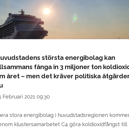
uvudstadens största energibolag kan
illsammans fånga in 3 miljoner ton koldioxi
m året – men det kräver politiska åtgärde
u
4 Februari 2021 09:30
lera stora energibolag i huvudstadsregionen komme
enom klustersamarbetet C4 göra koldioxidfångst till