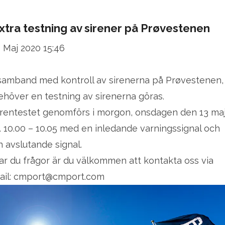
xtra testning av sirener på Prøvestenen
2 Maj 2020 15:46
 samband med kontroll av sirenerna på Prøvestenen,
ehöver en testning av sirenerna göras.
irentestet genomförs i morgon, onsdagen den 13 ma
l. 10.00 – 10.05 med en inledande varningssignal och
n avslutande signal.
ar du frågor är du välkommen att kontakta oss via
ail: cmport@cmport.com