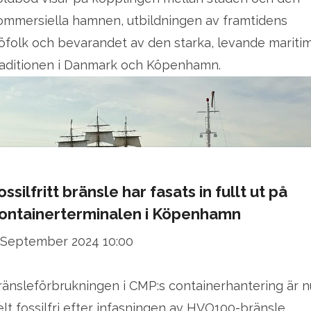
ommersiella hamnen, utbildningen av framtidens
jöfolk och bevarandet av den starka, levande mariti
raditionen i Danmark och Köpenhamn.
ossilfritt bränsle har fasats in fullt ut på
ontainerterminalen i Köpenhamn
 September 2024 10:00
ränsleförbrukningen i CMP:s containerhantering är n
elt fossilfri efter infasningen av HVO100-bränsle.