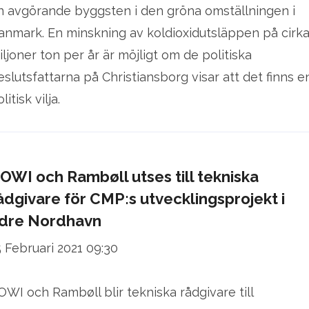
n avgörande byggsten i den gröna omställningen i
anmark. En minskning av koldioxidutsläppen på cirka
iljoner ton per år är möjligt om de politiska
eslutsfattarna på Christiansborg visar att det finns e
litisk vilja.
OWI och Rambøll utses till tekniska
ådgivare för CMP:s utvecklingsprojekt i
dre Nordhavn
5 Februari 2021 09:30
OWI och Rambøll blir tekniska rådgivare till