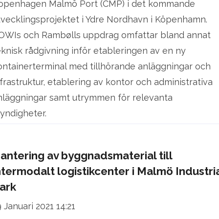
openhagen Malmö Port (CMP) i det kommande
tvecklingsprojektet i Ydre Nordhavn i Köpenhamn.
OWIs och Rambølls uppdrag omfattar bland annat
eknisk rådgivning inför etableringen av en ny
ontainerterminal med tillhörande anläggningar och
nfrastruktur, etablering av kontor och administrativa
nläggningar samt utrymmen för relevanta
yndigheter.
antering av byggnadsmaterial till
ntermodalt logistikcenter i Malmö Industri
ark
9 Januari 2021 14:21