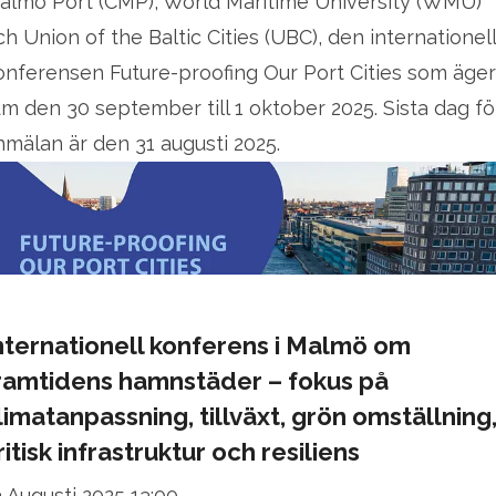
almö Port (CMP), World Maritime University (WMU)
ch Union of the Baltic Cities (UBC), den internationel
onferensen Future-proofing Our Port Cities som äger
um den 30 september till 1 oktober 2025. Sista dag fö
nmälan är den 31 augusti 2025.
nternationell konferens i Malmö om
ramtidens hamnstäder – fokus på
limatanpassning, tillväxt, grön omställning
ritisk infrastruktur och resiliens
3 Augusti 2025 13:00