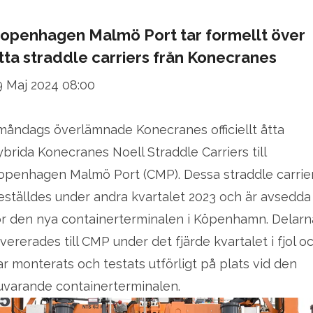
openhagen Malmö Port tar formellt över
tta straddle carriers från Konecranes
9 Maj 2024 08:00
 måndags överlämnade Konecranes officiellt åtta
ybrida Konecranes Noell Straddle Carriers till
openhagen Malmö Port (CMP). Dessa straddle carrie
eställdes under andra kvartalet 2023 och är avsedda
ör den nya containerterminalen i Köpenhamn. Delarn
evererades till CMP under det fjärde kvartalet i fjol o
ar monterats och testats utförligt på plats vid den
uvarande containerterminalen.