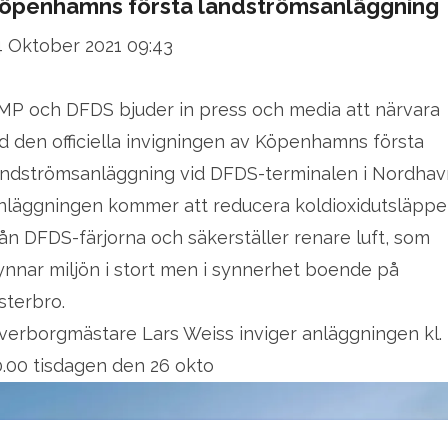
öpenhamns första landströmsanläggning
4 Oktober 2021 09:43
MP och DFDS bjuder in press och media att närvara
id den officiella invigningen av Köpenhamns första
andströmsanläggning vid DFDS-terminalen i Nordhav
nläggningen kommer att reducera koldioxidutsläpp
rån DFDS-färjorna och säkerställer renare luft, som
ynnar miljön i stort men i synnerhet boende på
sterbro.
verborgmästare Lars Weiss inviger anläggningen kl.
0.00 tisdagen den 26 okto