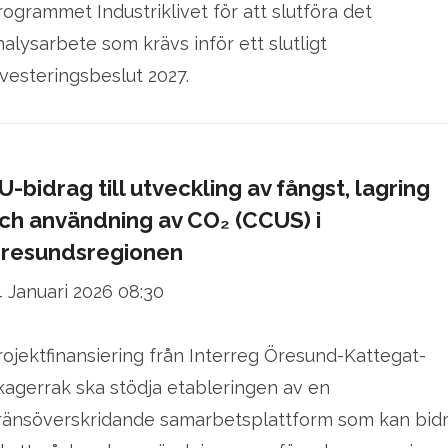
rogrammet Industriklivet för att slutföra det
nalysarbete som krävs inför ett slutligt
nvesteringsbeslut 2027.
U-bidrag till utveckling av fångst, lagring
ch användning av CO₂ (CCUS) i
resundsregionen
4 Januari 2026 08:30
rojektfinansiering från Interreg Öresund-Kattegat-
kagerrak ska stödja etableringen av en
ränsöverskridande samarbetsplattform som kan bid