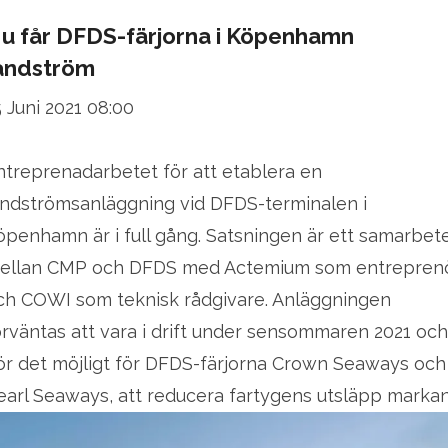
u får DFDS-färjorna i Köpenhamn
andström
5 Juni 2021 08:00
ntreprenadarbetet för att etablera en
andströmsanläggning vid DFDS-terminalen i
öpenhamn är i full gång. Satsningen är ett samarbet
ellan CMP och DFDS med Actemium som entrepren
ch COWI som teknisk rådgivare. Anläggningen
örväntas att vara i drift under sensommaren 2021 och
ör det möjligt för DFDS-färjorna Crown Seaways och
earl Seaways, att reducera fartygens utsläpp markan