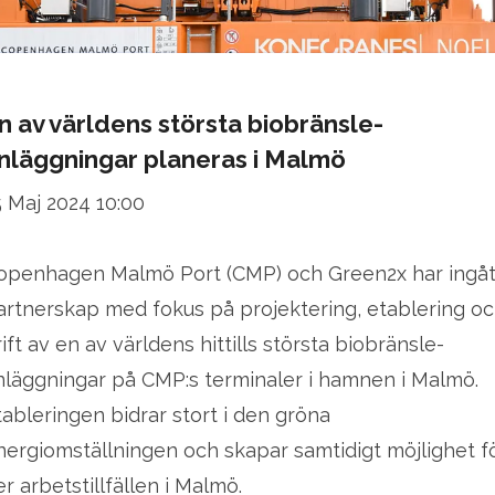
n av världens största biobränsle-
nläggningar planeras i Malmö
5 Maj 2024 10:00
openhagen Malmö Port (CMP) och Green2x har ingåt
artnerskap med fokus på projektering, etablering o
rift av en av världens hittills största biobränsle-
nläggningar på CMP:s terminaler i hamnen i Malmö.
tableringen bidrar stort i den gröna
nergiomställningen och skapar samtidigt möjlighet f
er arbetstillfällen i Malmö.