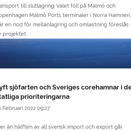
ransport till slutlagring. Valet föll på Malmö och
openhagen Malmö Ports terminaler i Norra Hamnen,
är en nod för mellanlagring och omlastning föreslås
v projektet.
yft sjöfarten och Sveriges corehamnar i d
tatliga prioriteringarna
6 Februari 2022 09:27
er än hälften av all svensk import och export går