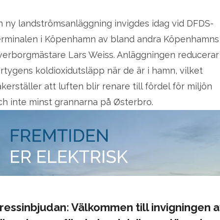
n ny landströmsanläggning invigdes idag vid DFDS-
erminalen i Köpenhamn av bland andra Köpenhamns
verborgmästare Lars Weiss. Anläggningen reducerar
artygens koldioxidutsläpp när de är i hamn, vilket
kerställer att luften blir renare till fördel för miljön
ch inte minst grannarna på Østerbro.
ressinbjudan: Välkommen till invigningen a