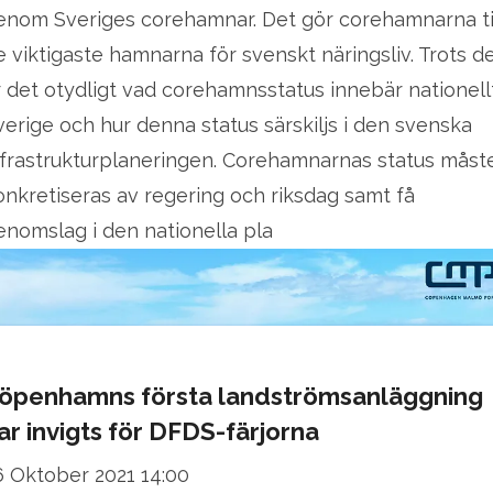
enom Sveriges corehamnar. Det gör corehamnarna ti
e viktigaste hamnarna för svenskt näringsliv. Trots d
r det otydligt vad corehamnsstatus innebär nationellt
verige och hur denna status särskiljs i den svenska
nfrastrukturplaneringen. Corehamnarnas status måst
onkretiseras av regering och riksdag samt få
enomslag i den nationella pla
öpenhamns första landströmsanläggning
ar invigts för DFDS-färjorna
6 Oktober 2021 14:00