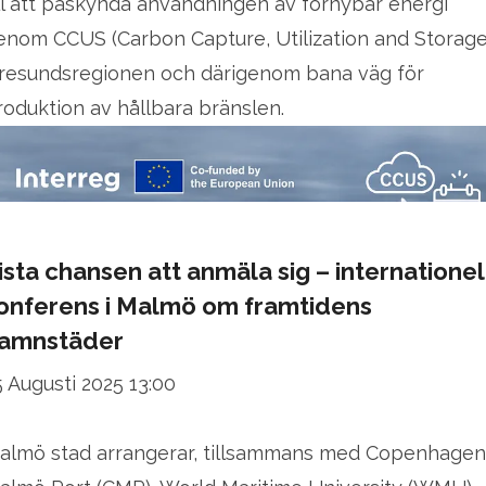
ill att påskynda användningen av förnybar energi
enom CCUS (Carbon Capture, Utilization and Storage)
resundsregionen och därigenom bana väg för
roduktion av hållbara bränslen.
ista chansen att anmäla sig – internationel
onferens i Malmö om framtidens
amnstäder
5 Augusti 2025 13:00
almö stad arrangerar, tillsammans med Copenhagen