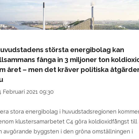
uvudstadens största energibolag kan
illsammans fånga in 3 miljoner ton koldioxi
m året – men det kräver politiska åtgärde
u
4 Februari 2021 09:30
lera stora energibolag i huvudstadsregionen komme
enom klustersamarbetet C4 göra koldioxidfångst till
n avgörande byggsten i den gröna omställningen i