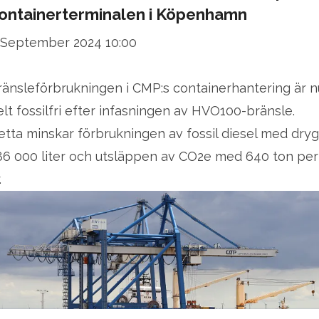
ontainerterminalen i Köpenhamn
 September 2024 10:00
ränsleförbrukningen i CMP:s containerhantering är n
elt fossilfri efter infasningen av HVO100-bränsle.
etta minskar förbrukningen av fossil diesel med dryg
86 000 liter och utsläppen av CO2e med 640 ton per
.