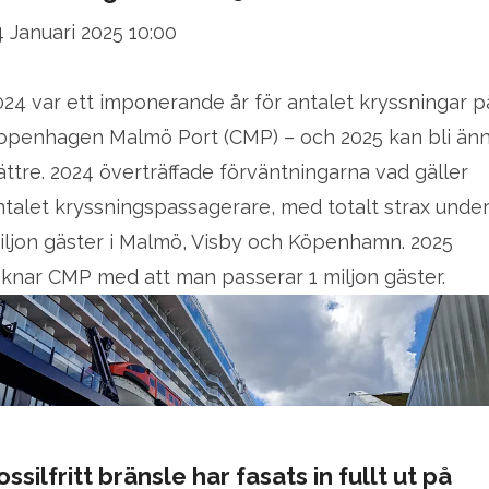
4 Januari 2025 10:00
024 var ett imponerande år för antalet kryssningar p
openhagen Malmö Port (CMP) – och 2025 kan bli än
ättre. 2024 överträffade förväntningarna vad gäller
ntalet kryssningspassagerare, med totalt strax under
iljon gäster i Malmö, Visby och Köpenhamn. 2025
äknar CMP med att man passerar 1 miljon gäster.
ossilfritt bränsle har fasats in fullt ut på