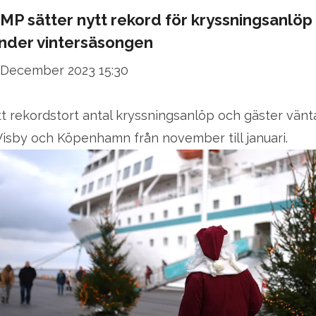
MP sätter nytt rekord för kryssningsanlöp
nder vintersäsongen
 December 2023 15:30
tt rekordstort antal kryssningsanlöp och gäster vänt
 Visby och Köpenhamn från november till januari.