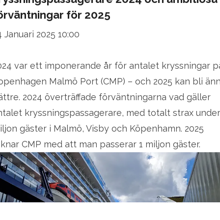
örväntningar för 2025
4 Januari 2025 10:00
024 var ett imponerande år för antalet kryssningar p
openhagen Malmö Port (CMP) – och 2025 kan bli än
ättre. 2024 överträffade förväntningarna vad gäller
ntalet kryssningspassagerare, med totalt strax under
iljon gäster i Malmö, Visby och Köpenhamn. 2025
äknar CMP med att man passerar 1 miljon gäster.