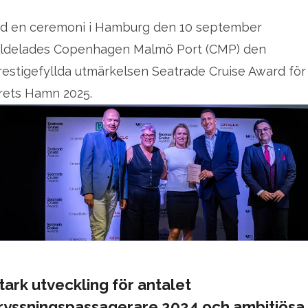
id en ceremoni i Hamburg den 10 september
illdelades Copenhagen Malmö Port (CMP) den
restigefyllda utmärkelsen Seatrade Cruise Award för
rets Hamn 2025.
tark utveckling för antalet
ryssningspassagerare 2024 och ambitiösa