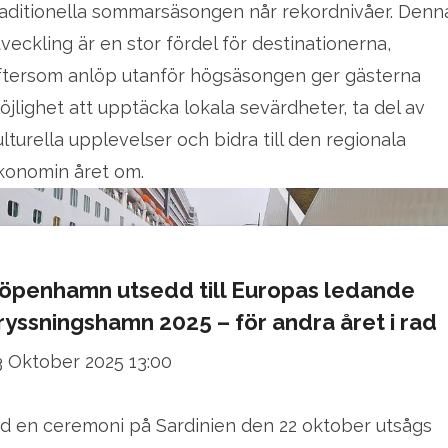
raditionella sommarsäsongen når rekordnivåer. Denn
tveckling är en stor fördel för destinationerna,
ftersom anlöp utanför högsäsongen ger gästerna
öjlighet att upptäcka lokala sevärdheter, ta del av
ulturella upplevelser och bidra till den regionala
konomin året om.
öpenhamn utsedd till Europas ledande
ryssningshamn 2025 – för andra året i rad
3 Oktober 2025 13:00
id en ceremoni på Sardinien den 22 oktober utsågs