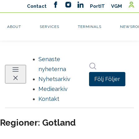
Senaste
Sök i nyhetsrumm
nyheterna
Följ
Följer
Nyhetsarkiv
Mediearkiv
Kontakt
Regioner: Gotland