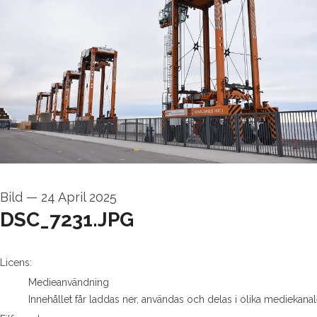
Bild
—
24 April 2025
DSC_7231.JPG
go to media item
Licens:
Medieanvändning
Innehållet får laddas ner, användas och delas i olika mediekanal