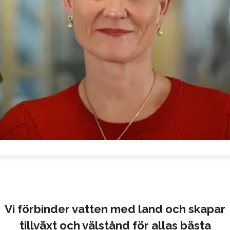
lrika Prytz Rugfelt
resskontakt
Chief Communications & Sustainability
ficer
ulrika.prytz@cmport.com
+46 70 252 00 98
Vi förbinder vatten med land och skapar
tillväxt och välstånd för allas bästa