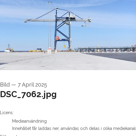
Bild
—
7 April 2025
DSC_7062.jpg
go to media item
Licens:
Medieanvändning
Innehållet får laddas ner, användas och delas i olika mediekanal