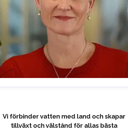
lrika Prytz Rugfelt
resskontakt
Chief Communications & Sustainability
ficer
ulrika.prytz@cmport.com
+46 70 252 00 98
Vi förbinder vatten med land och skapar
tillväxt och välstånd för allas bästa